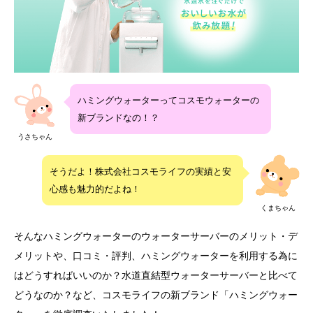
ハミングウォーターってコスモウォーターの
新ブランドなの！？
うさちゃん
サーバーの種類
お水の種類
対応エリア
そうだよ！株式会社コスモライフの実績と安
心感も魅力的だよね！
全国
浄水器一体型
浄水
※一部地域を除く
くまちゃん
料金
電気代
解約金
そんなハミングウォーターのウォーターサーバーのメリット・デ
月額:3,300円
2年以上:無料
約475円〜
メリットや、口コミ・評判、ハミングウォーターを利用する為に
初期費用:2,200円
2年未満:16,500円
はどうすればいいのか？水道直結型ウォーターサーバーと比べて
フィルター交換
サイズ
どうなのか？など、コスモライフの新ブランド「ハミングウォー
無料
W260 × D370 × H1200