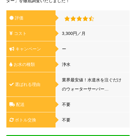
ター」を徹底調査いたしました！
1回／4ヶ月
自動クリーニング
省エネ・エコ
チャイルドロック
評価
コスト
3,300円／月
キャンペーン
ー
お水の種類
浄水
業界最安値！水道水を注ぐだけ
選ばれる理由
のウォーターサーバー…
配送
不要
ボトル交換
不要