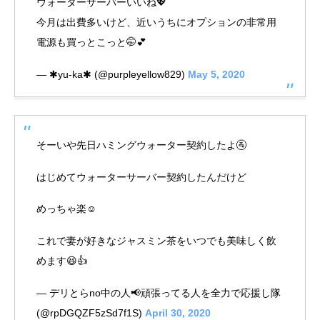
ウォーターサーバーいいね💖
今月は出費多いけど、近いうちにオプションの非常用
電源も買っとこっと🤭💕
— ✱yu-ka✱ (@purpleyellow829)
May 5, 2020
そーいや先日ハミングウォーター契約したよ🚰
はじめてウォーターサーバー契約したんだけど
めっちゃ楽☺️
これで妻が好きなジャスミン茶をいつでも美味しく飲
めます😆👍
— デリとらno中の人📢頑張ってる人を全力で応援し隊
(@rpDGQZF5zSd7f1S)
April 30, 2020