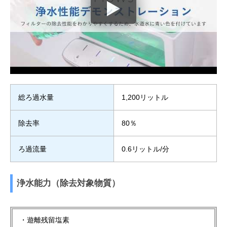
総ろ過水量
1,200リットル
除去率
80％
ろ過流量
0.6リットル/分
浄水能力（除去対象物質）
・遊離残留塩素