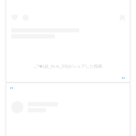
◡̈︎*♚︎(@_ht.m_03)がシェアした投稿