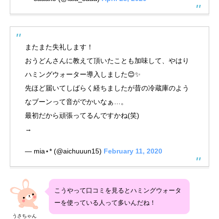
またまた失礼します！
おうどんさんに教えて頂いたことも加味して、やはり
ハミングウォーター導入しました😊✨
先ほど届いてしばらく経ちましたが昔の冷蔵庫のよう
なブーンって音がでかいなぁ…。
最初だから頑張ってるんですかね(笑)
→
— mia⋆︎* (@aichuuun15)
February 11, 2020
こうやって口コミを見るとハミングウォータ
ーを使っている人って多いんだね！
うさちゃん