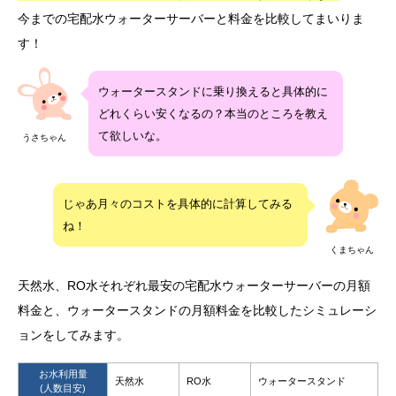
のページではウォータースタンドの料金（サーバーレンタル料金、電
今までの宅配水ウォーターサーバーと料金を比較してまいりま
気...
す！
ウォータースタンドに乗り換えると具体的に
どれくらい安くなるの？本当のところを教え
て欲しいな。
うさちゃん
じゃあ月々のコストを具体的に計算してみる
ね！
くまちゃん
天然水、RO水それぞれ最安の宅配水ウォーターサーバーの月額
料金と、ウォータースタンドの月額料金を比較したシミュレーシ
ョンをしてみます。
お水利用量
天然水
RO水
ウォータースタンド
(人数目安)