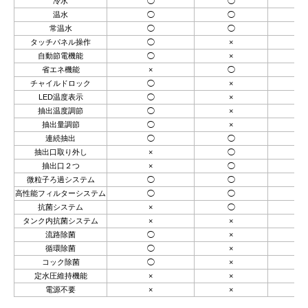
冷水
◯
◯
◯
温水
◯
◯
◯
常温水
◯
◯
◯
タッチパネル操作
◯
×
×
自動節電機能
◯
×
×
省エネ機能
×
◯
×
チャイルドロック
◯
×
×
LED温度表示
◯
×
×
抽出温度調節
◯
×
×
抽出量調節
◯
×
×
連続抽出
◯
◯
◯
抽出口取り外し
×
◯
◯
抽出口２つ
×
◯
◯
微粒子ろ過システム
◯
◯
◯
高性能フィルターシステム
◯
◯
◯
抗菌システム
×
◯
◯
タンク内抗菌システム
×
×
×
流路除菌
◯
×
×
循環除菌
◯
×
×
コック除菌
◯
×
×
定水圧維持機能
×
×
×
電源不要
×
×
×