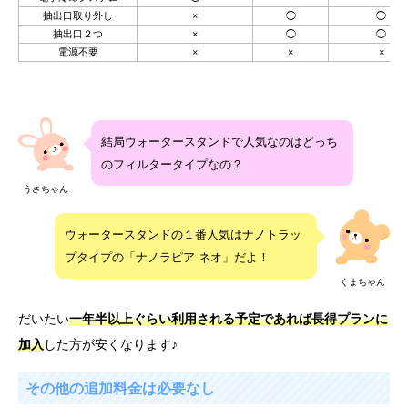
抽出口取り外し
×
◯
◯
抽出口２つ
×
◯
◯
電源不要
×
×
×
結局ウォータースタンドで人気なのはどっち
のフィルタータイプなの？
うさちゃん
ウォータースタンドの１番人気はナノトラッ
プタイプの「ナノラピア ネオ」だよ！
くまちゃん
だいたい
一年半以上ぐらい利用される予定であれば長得プランに
加入
した方が安くなります♪
その他の追加料金は必要なし