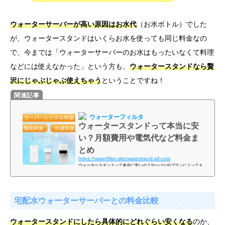
ウォーターサーバーが高い原因はお水代
（お水ボトル）でした
が、ウォータースタンドはいくらお水を使っても同じ料金なの
で、今までは「ウォーターサーバーのお水はもったいなくて料理
などには使えなかった」という方も、
ウォータースタンドなら贅
沢にじゃぶじゃぶ使えちゃう
ということですね！
ウォーターフィルタ
ウォータースタンドって本当に安
い？月額費用や電気代など料金ま
とめ
https://waterfilter.site/waterstand-all-cost
ウォータースタンドって本当に安いの？サーバーやプランによっても
料金が違うから分かりにくい。。結局、月いくらぐらいになるの？あ
と支払い方法とかも教えてほしい！そんな疑問を解決いたします♪ウ
ォータースタンドは選ぶサーバーやプランによっても料金が変わって
宅配水ウォーターサーバーとの料金比較
きます。宅配水ウォーターサーバーを利用されている方にとっては、
システムの違いから分かりづらいところもあるかも知れませんが、実
はウォータースタンドの料金システムをとてもシンプルなんです！こ
ウォータースタンドにしたら具体的にどれぐらい安くなる
のか、