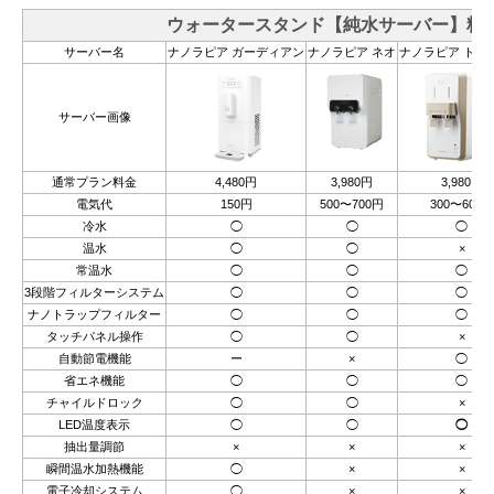
ウォータースタンド【純水サーバー】料
サーバー名
ナノラピア ガーディアン
ナノラピア ネオ
ナノラピア トリ
サーバー画像
通常プラン料金
4,480円
3,980円
3,980円
電気代
150円
500〜700円
300〜600円
冷水
◯
◯
◯
温水
◯
◯
×
常温水
◯
◯
◯
3段階フィルターシステム
◯
◯
◯
ナノトラップフィルター
◯
◯
◯
タッチパネル操作
◯
◯
×
自動節電機能
ー
×
◯
省エネ機能
◯
◯
◯
チャイルドロック
◯
◯
×
LED温度表示
◯
◯
◯
抽出量調節
×
×
×
瞬間温水加熱機能
◯
×
×
電子冷却システム
◯
×
×