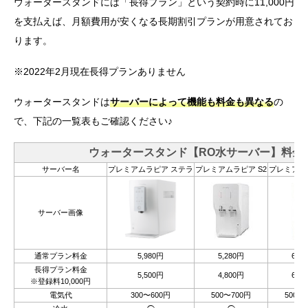
ウォータースタンドには「長得プラン」という契約時に11,000円
を支払えば、月額費用が安くなる長期割引プランが用意されてお
ります。
※2022年2月現在長得プランありません
ウォータースタンドは
サーバーによって機能も料金も異なる
の
で、下記の一覧表もご確認ください♪
ウォータースタンド【RO水サーバー】料金
サーバー名
プレミアムラピア ステラ
プレミアムラピア S2
プレミアムラ
サーバー画像
通常プラン料金
5,980円
5,280円
6,9
長得プラン料金
5,500円
4,800円
6,5
※登録料10,000円
電気代
300〜600円
500〜700円
500〜