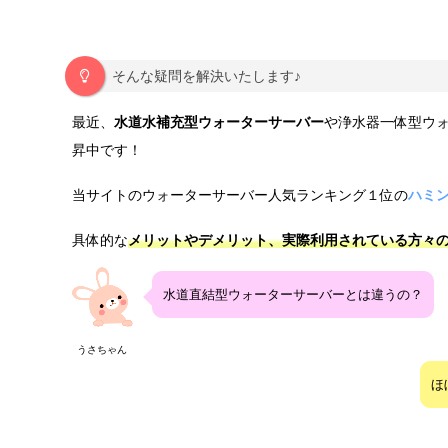
そんな疑問を解決いたします♪
最近、
水道水補充型
ウォーターサーバー
や浄水器一体型ウ
昇中です！
当サイトのウォーターサーバー人気ランキング１位の
ハミ
具体的な
メリット
や
デメリット
、実際利用されている方々
水道直結型ウォーターサーバーとは違うの？
うさちゃん
ほ