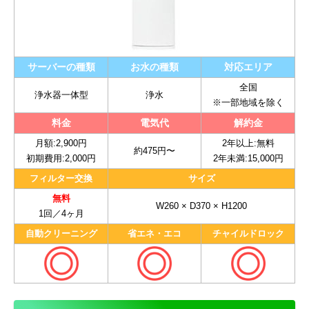
サーバーの種類
お水の種類
対応エリア
全国
浄水器一体型
浄水
※一部地域を除く
料金
電気代
解約金
月額:2,900円
2年以上:無料
約475円〜
初期費用:2,000円
2年未満:15,000円
フィルター交換
サイズ
無料
W260 × D370 × H1200
1回／4ヶ月
自動クリーニング
省エネ・エコ
チャイルドロック