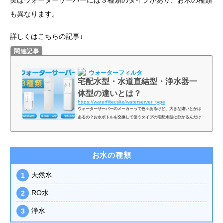
実はウォーターサーバーには３種類のタイプがあり、お水の種類
も異なります。
詳しくはこちらの記事↓
ウォーターフィルタ
宅配水型・水道直結型・浄水器一
体型の違いとは？
https://waterfilter.site/waterserver_type
ウォーターサーバーのメーカーって色々あるけど、大きな違いとかは
あるの？お水ボトルを交換して使うタイプの宅配水型は分かるんだけ
ど、次世代型と呼ばれてるのはどんなタイプのウォーターサーバーな
の？どんなウォーターサーバーの種類があるか教えてほしい！そんな
お悩みを解決いたします♪ウォーターサーバーは大きく分けると3種類
あります。 ３種類のウォーターサーバー宅配水ウォーターサーバー水
お水の種類
道直結型ウォーターサーバー浄水器一体型ウォーターサーバー（水道
水補充型）それぞれどのような違いがあるのか？ウォーターサーバ
天然水
ー...
RO水
浄水