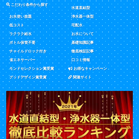
こだわり条件から探す
水道直結型
お水使い放題
浄水器一体型
低コスト
宅配水
ラクラク給水
お水について
ボトル保管不要
基礎知識記事
チャイルドロック付き
徹底検証記事
省エネサーバー
口コミ情報
モンドセレクション賞受賞
お得なキャンペーン
グッドデザイン賞受賞
関連サイト