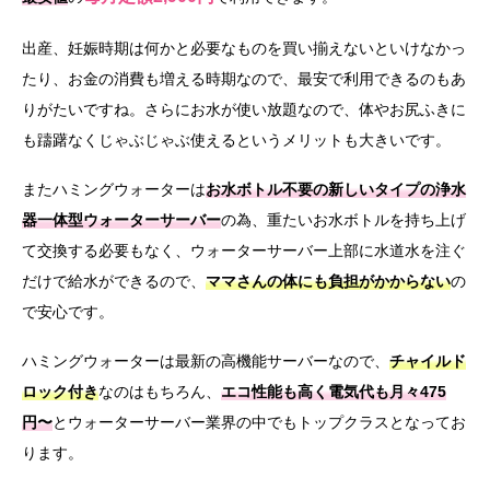
出産、妊娠時期は何かと必要なものを買い揃えないといけなかっ
たり、お金の消費も増える時期なので、最安で利用できるのもあ
りがたいですね。さらにお水が使い放題なので、体やお尻ふきに
も躊躇なくじゃぶじゃぶ使えるというメリットも大きいです。
またハミングウォーターは
お水ボトル不要の新しいタイプの浄水
器一体型ウォーターサーバー
の為、重たいお水ボトルを持ち上げ
て交換する必要もなく、ウォーターサーバー上部に水道水を注ぐ
だけで給水ができるので、
ママさんの体にも負担がかからない
の
で安心です。
ハミングウォーターは最新の高機能サーバーなので、
チャイルド
ロック付き
なのはもちろん、
エコ性能も高く電気代も月々475
円〜
とウォーターサーバー業界の中でもトップクラスとなってお
ります。