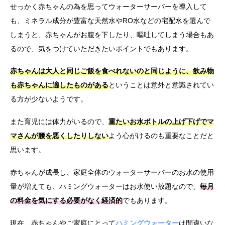
せっかく赤ちゃんの為を思ってウォーターサーバーを導入して
も、ミネラル成分が豊富な天然水やRO水などの宅配水を選んで
しまうと、赤ちゃんがお腹を下したり、嘔吐してしまう場合もあ
るので、気をつけていただきたいポイントでもあります。
赤ちゃんは大人と同じご飯を食べれないのと同じように、
飲み物
も赤ちゃんに適したものがある
ということは意外と意識されてい
る方が少ないようです。
また育児には体力がいるので、
重たいお水ボトルの上げ下げでマ
マさんが腰を悪くしたりしない
よう心がけるのも重要なことだと
思います。
赤ちゃんが成長し、家庭全体のウォーターサーバーのお水の使用
量が増えても、ハミングウォーターはお水使い放題なので、
毎月
の料金を気にする必要がなく経済的
でもあります。
現在、赤ちゃんやご家庭にとって
ハミングウォーター
は間違いな