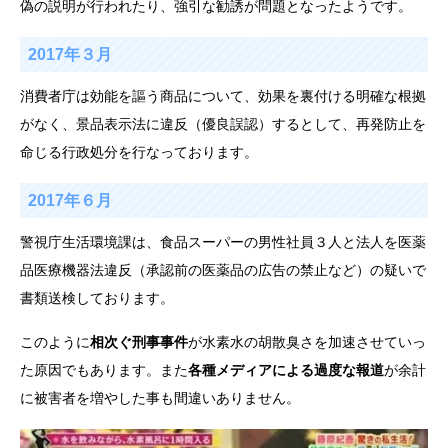
偽の説明が行われたり、強引な勧誘が問題となったようです。
2017年３月
消費者庁は効能を謳う商品について、効果を裏付ける明確な根拠
がなく、景品表示法に違反（優良誤認）するとして、再発防止を
命じる行政処分を行なっております。
2017年６月
警視庁生活環境課は、食品スーパーの男性社員３人と法人を医薬
品医療機器法違反（承認前の医薬品の広告の禁止など）の疑いで
書類送検しております。
このように
相次ぐ刑事事件
が水素水の胡散臭さを加速させていっ
た原因でもあります。また
各種メディアによる過度な報道
が余計
に被害者を増やした事も間違いありません。