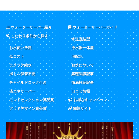
ウォーターサーバー紹介
ウォーターサーバーガイド
こだわり条件から探す
水道直結型
お水使い放題
浄水器一体型
低コスト
宅配水
ラクラク給水
お水について
ボトル保管不要
基礎知識記事
チャイルドロック付き
徹底検証記事
省エネサーバー
口コミ情報
モンドセレクション賞受賞
お得なキャンペーン
グッドデザイン賞受賞
関連サイト