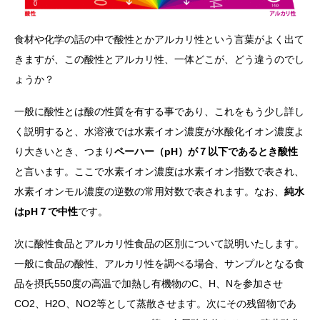
食材や化学の話の中で酸性とかアルカリ性という言葉がよく出て
きますが、この酸性とアルカリ性、一体どこが、どう違うのでし
ょうか？
一般に酸性とは酸の性質を有する事であり、これをもう少し詳し
く説明すると、水溶液では水素イオン濃度が水酸化イオン濃度よ
り大きいとき、つまり
ペーハー（pH）が７以下であるとき酸性
と言います。ここで水素イオン濃度は水素イオン指数で表され、
水素イオンモル濃度の逆数の常用対数で表されます。なお、
純水
はpH７で中性
です。
次に酸性食品とアルカリ性食品の区別について説明いたします。
一般に食品の酸性、アルカリ性を調べる場合、サンプルとなる食
品を摂氏550度の高温で加熱し有機物のC、H、Nを参加させ
CO2、H2O、NO2等として蒸散させます。次にその残留物であ