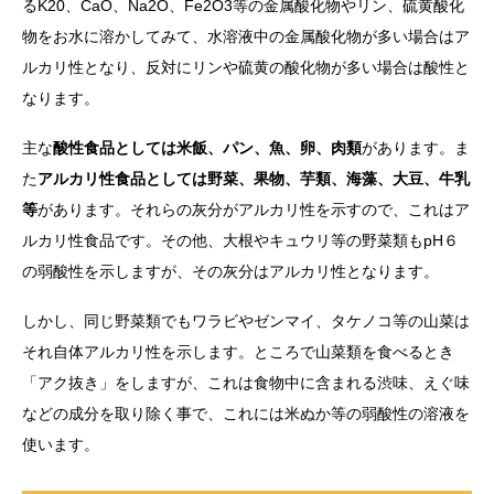
るK20、CaO、Na2O、Fe2O3等の金属酸化物やリン、硫黄酸化
物をお水に溶かしてみて、水溶液中の金属酸化物が多い場合はア
ルカリ性となり、反対にリンや硫黄の酸化物が多い場合は酸性と
なります。
主な
酸性食品としては米飯、パン、魚、卵、肉類
があります。ま
た
アルカリ性食品としては野菜、果物、芋類、海藻、大豆、牛乳
等
があります。それらの灰分がアルカリ性を示すので、これはア
ルカリ性食品です。その他、大根やキュウリ等の野菜類もpH６
の弱酸性を示しますが、その灰分はアルカリ性となります。
しかし、同じ野菜類でもワラビやゼンマイ、タケノコ等の山菜は
それ自体アルカリ性を示します。ところで山菜類を食べるとき
「アク抜き」をしますが、これは食物中に含まれる渋味、えぐ味
などの成分を取り除く事で、これには米ぬか等の弱酸性の溶液を
使います。