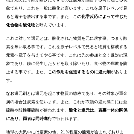
象であり、これを一般に酸化と言います。これを原子レベルで見
ると電子を放出する事です。また、この
化学反応によって生じた
化合物を酸化物
と呼んでいます。
これに対して還元とは、酸化された物質を元に戻す事、つまり酸
素を奪い取る事です。これを原子レベルで見ると物質を構成する
元素へ電子を与えてやる事です。これは先の参加と全く反対の現
象であり、鉄に発生したサビを取り除いたり、食べ物の腐敗を防
止する事です。また、
この作用を促進するものに還元剤
がありま
す。
なお還元剤とは還元を起こす物質の総称であり、その対象が重金
属の場合は炭素を使います。また、これが衣類の還元漂白には亜
硫酸や酸性亜硫酸が使われます。
酸化と還元は、表裏一体の関係
にあり、両者は同時進行
で行われます。
地球の大気中には窒素の他、21％程度の酸素が含まれておりま