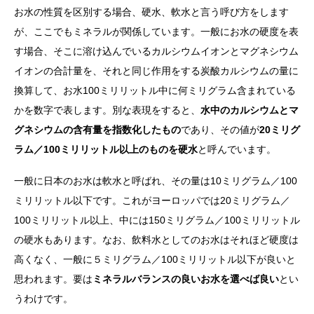
お水の性質を区別する場合、硬水、軟水と言う呼び方をします
が、ここでもミネラルが関係しています。一般にお水の硬度を表
す場合、そこに溶け込んでいるカルシウムイオンとマグネシウム
イオンの合計量を、それと同じ作用をする炭酸カルシウムの量に
換算して、お水100ミリリットル中に何ミリグラム含まれている
かを数字で表します。別な表現をすると、
水中のカルシウムとマ
グネシウムの含有量を指数化したもの
であり、その値が
20ミリグ
ラム／100ミリリットル以上のものを硬水
と呼んでいます。
一般に日本のお水は軟水と呼ばれ、その量は10ミリグラム／100
ミリリットル以下です。これがヨーロッパでは20ミリグラム／
100ミリリットル以上、中には150ミリグラム／100ミリリットル
の硬水もあります。なお、飲料水としてのお水はそれほど硬度は
高くなく、一般に５ミリグラム／100ミリリットル以下が良いと
思われます。要は
ミネラルバランスの良いお水を選べば良い
とい
うわけです。