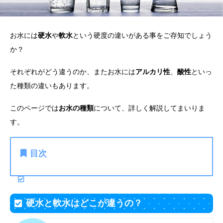
お水には
硬水
や
軟水
という硬度の違いがある事をご存知でしょう
か？
それぞれがどう違うのか、またお水には
アルカリ性
、
酸性
といっ
た種類の違いもあります。
このページでは
お水の種類
について、詳しく解説してまいりま
す。
目次
硬水と軟水はどこが違うの？