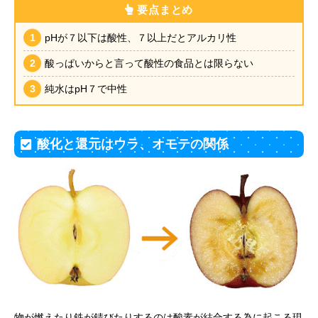
要点まとめ
pHが７以下は酸性、７以上だとアルカリ性
酸っぱいからと言って酸性の食品とは限らない
純水はpH７で中性
酸化と還元はウラ、オモテの関係
物が燃えたり鉄が錆びたりするのは酸素が結合する為に起こる現