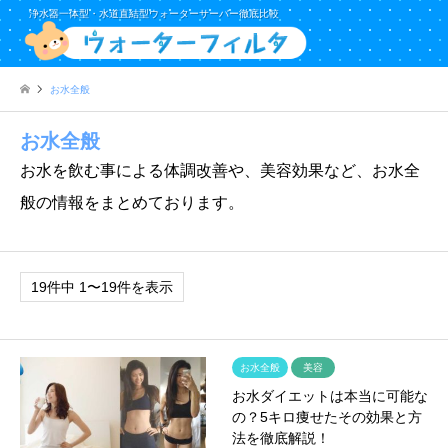
浄水器一体型・水道直結型ウォーターサーバー徹底比較
お水全般
お水全般
お水を飲む事による体調改善や、美容効果など、お水全
般の情報をまとめております。
19件中 1〜19件を表示
お水全般
美容
お水ダイエットは本当に可能な
の？5キロ痩せたその効果と方
法を徹底解説！