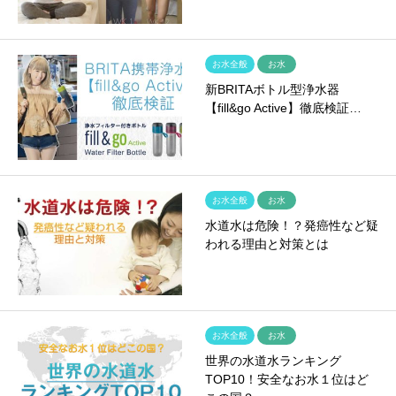
お水全般
お水
新BRITAボトル型浄水器
【fill&go Active】徹底検証…
お水全般
お水
水道水は危険！？発癌性など疑
われる理由と対策とは
お水全般
お水
世界の水道水ランキング
TOP10！安全なお水１位はど