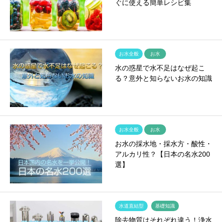
ぐに使える簡単レシピ集
お水全般
お水
水の惑星で水不足はなぜ起こ
る？意外と知らないお水の知識
お水全般
お水
お水の採水地・採水方・酸性・
アルカリ性？【日本の名水200
選】
水道直結型
基礎知識
除去物質はそれぞれ違う！浄水