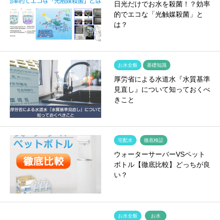
日光だけでお水を殺菌！？効率
的でエコな「光触媒殺菌」と
は？
お水全般
基礎知識
厚労省による水道水『水質基準
見直し』について知っておくべ
きこと
宅配水
徹底検証
ウォーターサーバーVSペット
ボトル【徹底比較】どっちが良
い？
お水全般
お水