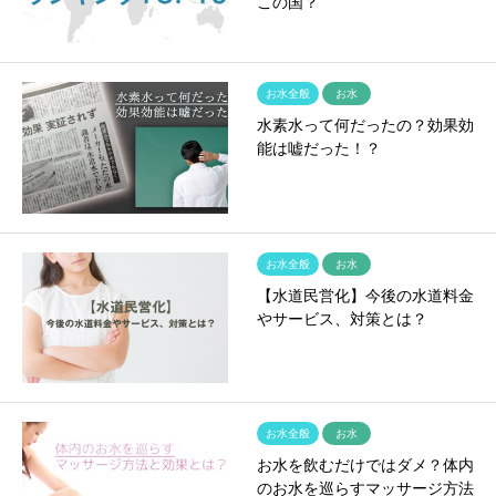
この国？
お水全般
お水
水素水って何だったの？効果効
能は嘘だった！？
お水全般
お水
【水道民営化】今後の水道料金
やサービス、対策とは？
お水全般
お水
お水を飲むだけではダメ？体内
のお水を巡らすマッサージ方法