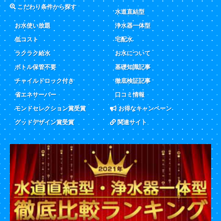
こだわり条件から探す
水道直結型
お水使い放題
浄水器一体型
低コスト
宅配水
ラクラク給水
お水について
ボトル保管不要
基礎知識記事
チャイルドロック付き
徹底検証記事
省エネサーバー
口コミ情報
モンドセレクション賞受賞
お得なキャンペーン
グッドデザイン賞受賞
関連サイト